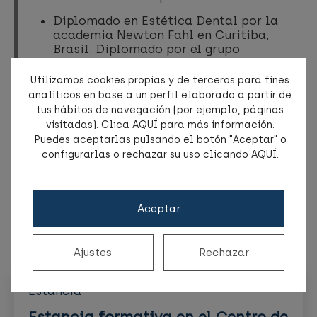
Diplomado en Estética Dental por la
academia Newton Fahl en Curitiba,
Brasil. Diplomado por el grupo
Implanteperio en Implantología y
Periodoncia en 2012 y 2015 en Sao
Utilizamos cookies propias y de terceros para fines
Paulo, Brasil.
analíticos en base a un perfil elaborado a partir de
tus hábitos de navegación (por ejemplo, páginas
Ponente en diferentes conferencias a
visitadas). Clica
AQUÍ
para más información.
nivel nacional e internacional. Miembro
Puedes aceptarlas pulsando el botón "Aceptar" o
de: SEPA, SEPES, SOCE, Best Quality
configurarlas o rechazar su uso clicando
AQUÍ
.
Dental Centers.
Más cursos de BQDC
Aceptar
Academy
Ajustes
Rechazar
Estancia
Estancia formativa en el Centro de