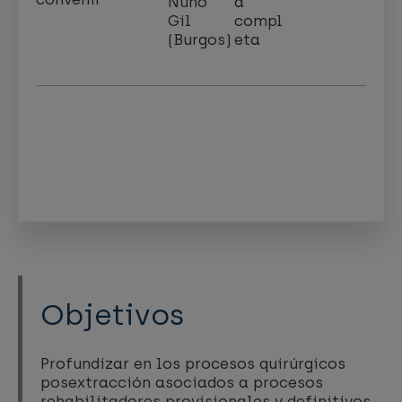
Nuño
a
Gil
compl
(Burgos)
eta
Objetivos
Profundizar en los procesos quirúrgicos
posextracción asociados a procesos
rehabilitadores provisionales y definitivos