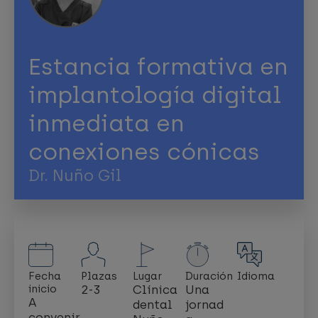
Estancia formativa en
implantología digital
inmediata en
conexiones cónicas
Dr. Nuño Gil
Fecha
Plazas
Lugar
Duración
Idioma
inicio
2-3
Clínica
Una
A
dental
jornad
convenir