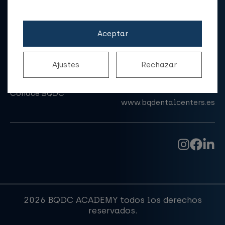
Ponerse en contacto
Aceptar
Correo electrónico
info@bqdcacademy.es
Ajustes
Rechazar
Conoce BQDC
www.bqdentalcenters.es
2026 BQDC ACADEMY todos los derechos
reservados.